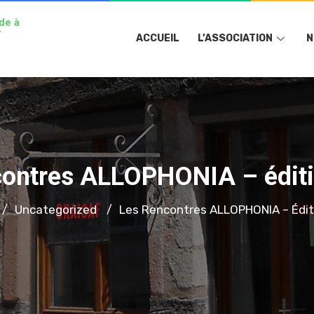
de à
r
ACCUEIL
L’ASSOCIATION
N
contres ALLOPHONIA – édit
Uncategorized
Les Rencontres ALLOPHONIA – Édit
/
/